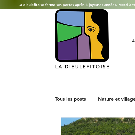
La dieulefitoise ferme ses portes après 3 joyeuses années. Merci à t
A
Tous les posts
Nature et villag