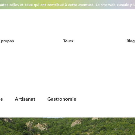
outes celles et ceux qui ont contribué à cette aventure. Le site web cumule plus
 propos
Tours
Blog
es
Artisanat
Gastronomie