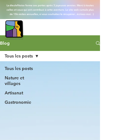
La dieulefitoise ferme ses portes après 3 joyeuses années. Merci à toutes
celles et ceux qui ont contribué à cette aventure. Le site web cumule plus
de 15k visites annuelles, si vous souhaitez le récupérer , écrivez-moi. :)
Blog
Tous les posts
Tous les posts
Nature et
villages
Artisanat
Gastronomie