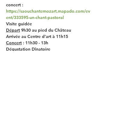
concert : 
https://saouchantemozart.mapado.com/ev
ent/333595-un-chant-pastoral
Visite guidée
Départ
 9h30 au pied du Château 
Arrivée au Centre d’art à 11h15 
Concert
 : 11h30 - 13h
Dégustation Dînatoire
Afficher plus
Partager cet événement
Mentions légales